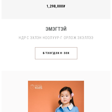
1,298,000₮
ЭМЭГТЭЙ
ӨНӨӨДРӨӨС ЭХЛЭН НООЛУУР-Г ОРЛОЖ ЭХЭЛЛЭЭ
БҮТЭЭГДЭХҮҮН ҮЗЭХ