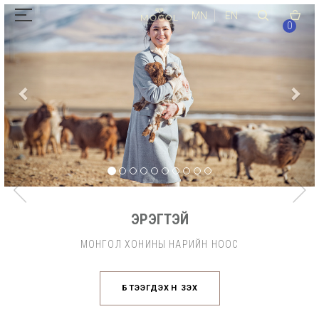
MN
EN
0
ЭРЭГТЭЙ
МОНГОЛ ХОНИНЫ НАРИЙН НООС
БҮТЭЭГДЭХҮҮН ҮЗЭХ