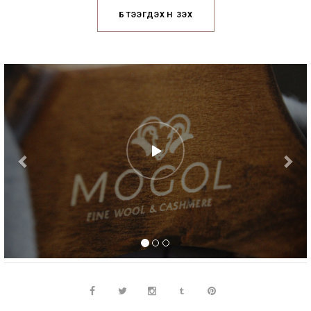
БҮТЭЭГДЭХҮҮН ҮЗЭХ