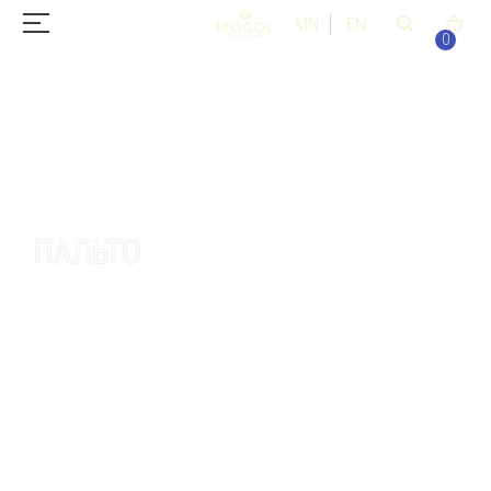
MN
EN
0
ПАЛЬТО