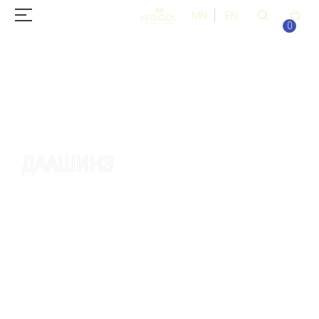
MN
EN
0
ДААШИНЗ