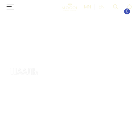
MN
EN
0
ШААЛЬ